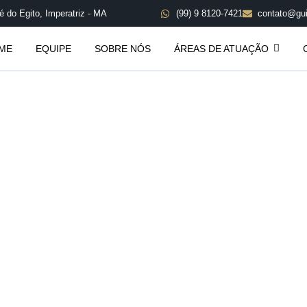
é do Egito, Imperatriz - MA
(99) 9 8120-7421
contato@gui
ME
EQUIPE
SOBRE NÓS
ÁREAS DE ATUAÇÃO
Perguntas Frequentes