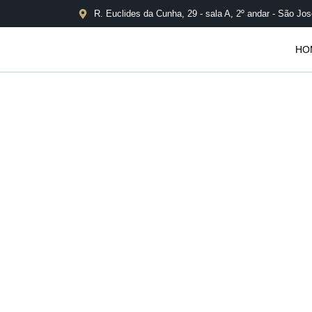
R. Euclides da Cunha, 29 - sala A, 2º andar - São Jos
HO